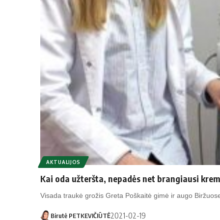
AKTUALIJOS
Kai oda užteršta, nepadės net brangiausi krem
Visada traukė grožis Greta Poškaitė gimė ir augo Biržuo
2021-02-19
Birutė PETKEVIČIŪTĖ