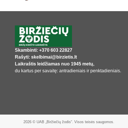
Skambinti: +370 603 22827
Rašyti: skelbimai@birzietis.lt
Laikraštis leidžiamas nuo 1945 metų,
du kartus per savaitę: antradieniais ir penktadieniais.
2026 © UAB „Biržiečių žodis“. Visos teisės saugomos.