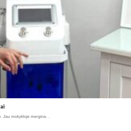
ai
se. Jau mokykloje mergina…