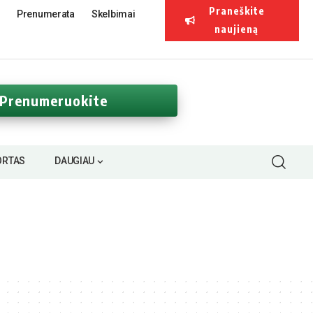
Praneškite
Prenumerata
Skelbimai
naujieną
Prenumeruokite
ORTAS
DAUGIAU