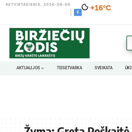
KETVIRTADIENIS, 2026-08-06
+16°C
AKTUALIJOS
TEISĖTVARKA
SVEIKATA
ŪKI
Žyma:
Greta Poškaitė