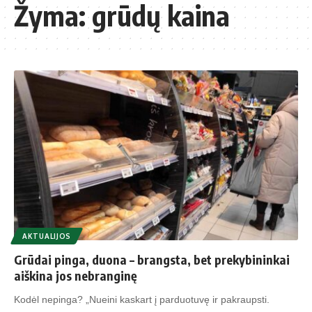
Žyma:
grūdų kaina
AKTUALIJOS
Grūdai pinga, duona – brangsta, bet prekybininkai
aiškina jos nebranginę
Kodėl nepinga? „Nueini kaskart į parduotuvę ir pakraupsti.