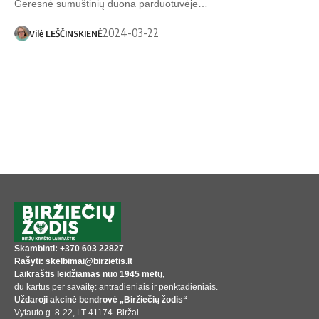
Geresnė sumuštinių duona parduotuvėje…
2024-03-22
Vilė LEŠČINSKIENĖ
Skambinti: +370 603 22827
Rašyti: skelbimai@birzietis.lt
Laikraštis leidžiamas nuo 1945 metų,
du kartus per savaitę: antradieniais ir penktadieniais.
Uždaroji akcinė bendrovė „Biržiečių žodis“
Vytauto g. 8-22, LT-41174. Biržai