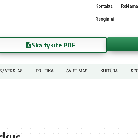
Kontaktai
Reklama
Renginiai
Skaitykite PDF
S / VERSLAS
POLITIKA
ŠVIETIMAS
KULTŪRA
SP
ckus