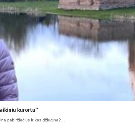
laikiniu kurortu”
ina pabiržiečius ir kas džiugina?…