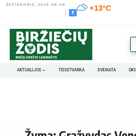
ŠEŠTADIENIS, 2026-08-08
+13°C
AKTUALIJOS
TEISĖTVARKA
SVEIKATA
ŪKI
Žyma:
Gražvydas Ven