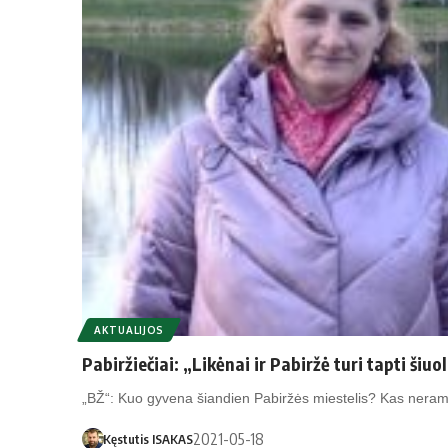
AKTUALIJOS
Pabiržiečiai: „Likėnai ir Pabiržė turi tapti šiuo
„BŽ“: Kuo gyvena šiandien Pabiržės miestelis? Kas neram
2021-05-18
Kęstutis ISAKAS