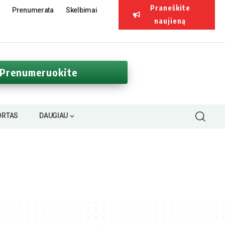
Praneškite
Prenumerata
Skelbimai
naujieną
Prenumeruokite
ORTAS
DAUGIAU