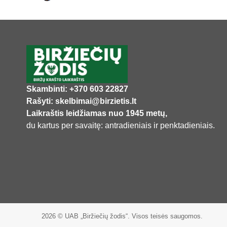
Skambinti: +370 603 22827
Rašyti: skelbimai@birzietis.lt
Laikraštis leidžiamas nuo 1945 metų,
du kartus per savaitę: antradieniais ir penktadieniais.
2026 © UAB „Biržiečių žodis“. Visos teisės saugomos.