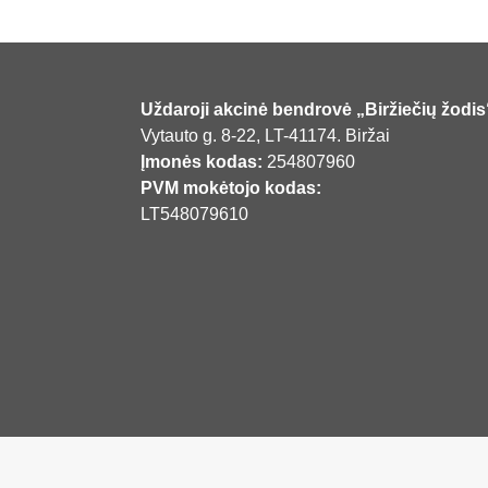
Uždaroji akcinė bendrovė „Biržiečių žodis
Vytauto g. 8-22, LT-41174. Biržai
Įmonės kodas:
254807960
PVM mokėtojo kodas:
LT548079610