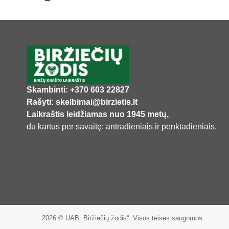
Skambinti: +370 603 22827
Rašyti: skelbimai@birzietis.lt
Laikraštis leidžiamas nuo 1945 metų,
du kartus per savaitę: antradieniais ir penktadieniais.
2026 © UAB „Biržiečių žodis“. Visos teisės saugomos.