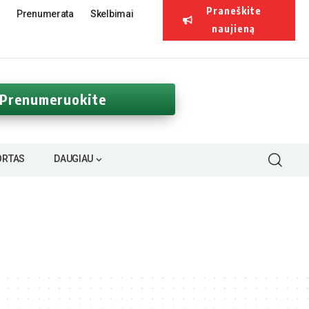
Praneškite
Prenumerata
Skelbimai
naujieną
Prenumeruokite
ORTAS
DAUGIAU