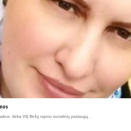
inos
ikus, dirba VšĮ Biržų rajono socialinių paslaugų…