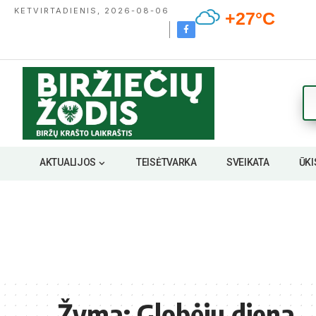
KETVIRTADIENIS, 2026-08-06
+27°C
AKTUALIJOS
TEISĖTVARKA
SVEIKATA
ŪKI
Žyma:
Globėjų diena