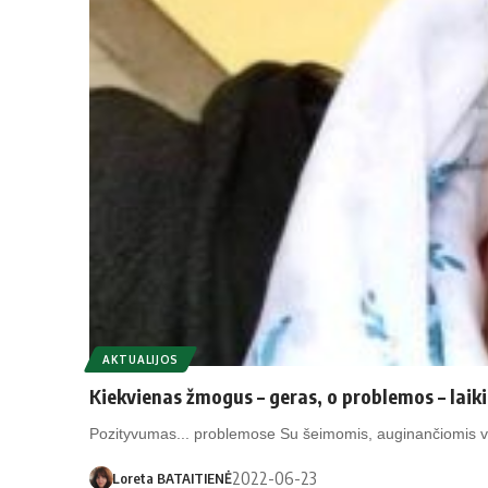
AKTUALIJOS
Kiekvienas žmogus – geras, o problemos – laik
Pozityvumas... problemose Su šeimomis, auginančiomis va
2022-06-23
Loreta BATAITIENĖ