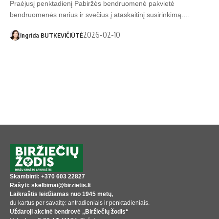
Praėjusį penktadienį Pabiržės bendruomenė pakvietė
bendruomenės narius ir svečius į ataskaitinį susirinkimą.…
2026-02-10
Ingrida BUTKEVIČIŪTĖ
Skambinti: +370 603 22827
Rašyti: skelbimai@birzietis.lt
Laikraštis leidžiamas nuo 1945 metų,
du kartus per savaitę: antradieniais ir penktadieniais.
Uždaroji akcinė bendrovė „Biržiečių žodis“