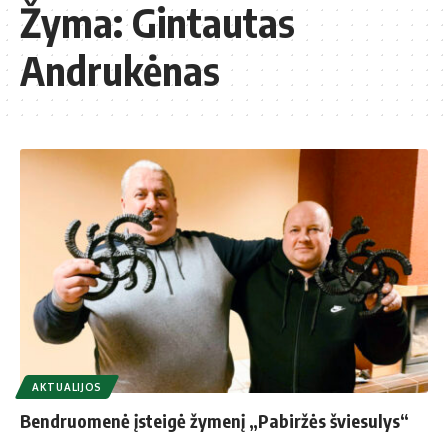
Žyma:
Gintautas
Andrukėnas
AKTUALIJOS
Bendruomenė įsteigė žymenį „Pabiržės šviesulys“