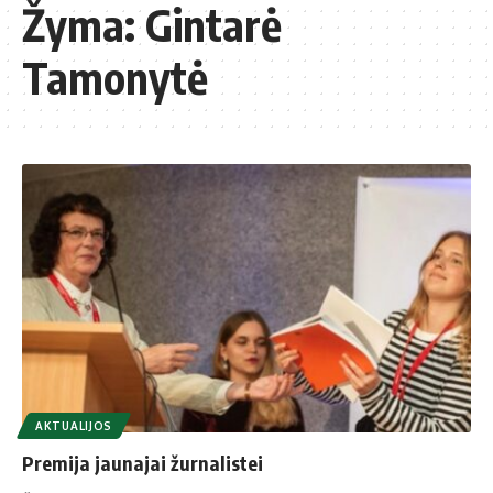
Žyma:
Gintarė
Tamonytė
AKTUALIJOS
Premija jaunajai žurnalistei