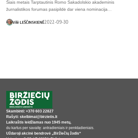
Šiais metais Tarptautinis Romo Sakadolskio akademinis
žurnalistikos forumas pasipildė dar viena nominacija…
2022-09-30
Vilė LEŠČINSKIENĖ
Skambinti: +370 603 22827
Rašyti: skelbimai@birzietis.lt
Laikraštis leidžiamas nuo 1945 metų,
du kartus per savaitę: antradieniais ir penktadieniais.
Uždaroji akcinė bendrovė „Biržiečių žodis“