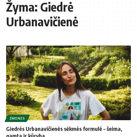
Žyma:
Giedrė
Urbanavičienė
ŽMONĖS
Giedrės Urbanavičienės sėkmės formulė – šeima,
gamta ir kūryba