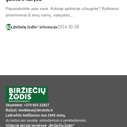
Papasakokite apie save. Kokioje aplinkoje užaugote? Ryškiausi
prisiminimai iš tėvų namų, vaikystės,…
2024-10-28
„Biržiečių žodžio“ informacija
Skambinti: +370 603 22827
Rašyti: skelbimai@birzietis.lt
Laikraštis leidžiamas nuo 1945 metų,
du kartus per savaitę: antradieniais ir penktadieniais.
Uždaroji akcinė bendrovė „Biržiečių žodis“