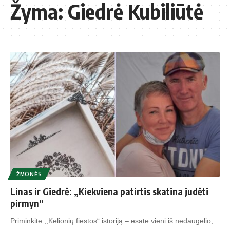
Žyma:
Giedrė Kubiliūtė
ŽMONĖS
Linas ir Giedrė: „Kiekviena patirtis skatina judėti
pirmyn“
Priminkite ,,Kelionių fiestos“ istoriją – esate vieni iš nedaugelio,