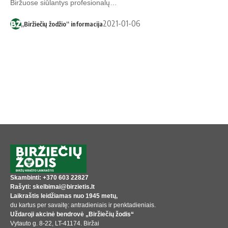
Biržuose siūlantys profesionalų…
2021-01-06
„Biržiečių žodžio“ informacija
Skambinti: +370 603 22827
Rašyti: skelbimai@birzietis.lt
Laikraštis leidžiamas nuo 1945 metų,
du kartus per savaitę: antradieniais ir penktadieniais.
Uždaroji akcinė bendrovė „Biržiečių žodis“
Vytauto g. 8-22, LT-41174. Biržai