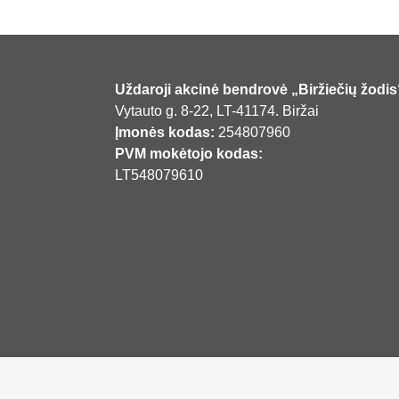
Uždaroji akcinė bendrovė „Biržiečių žodis
Vytauto g. 8-22, LT-41174. Biržai
Įmonės kodas:
254807960
PVM mokėtojo kodas:
LT548079610