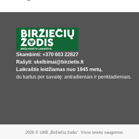
Skambinti: +370 603 22827
Rašyti: skelbimai@birzietis.lt
Laikraštis leidžiamas nuo 1945 metų,
du kartus per savaitę: antradieniais ir penktadieniais.
2026 © UAB „Biržiečių žodis“. Visos teisės saugomos.