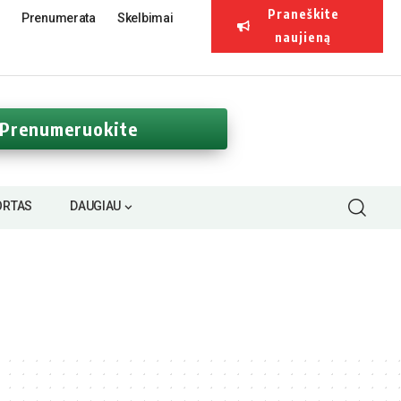
Praneškite
Prenumerata
Skelbimai
naujieną
Prenumeruokite
ORTAS
DAUGIAU