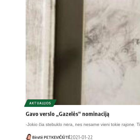
AKTUALIJOS
Gavo verslo „Gazelės“ nominaciją
-Jokio čia stebuklo nėra, nes nesame vieni tokie rajone.
2021-01-22
Birutė PETKEVIČIŪTĖ