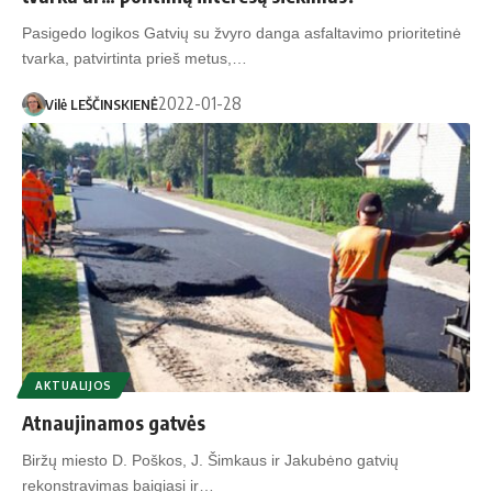
Pasigedo logikos Gatvių su žvyro danga asfaltavimo prioritetinė
tvarka, patvirtinta prieš metus,…
2022-01-28
Vilė LEŠČINSKIENĖ
AKTUALIJOS
Atnaujinamos gatvės
Biržų miesto D. Poškos, J. Šimkaus ir Jakubėno gatvių
rekonstravimas baigiasi ir…