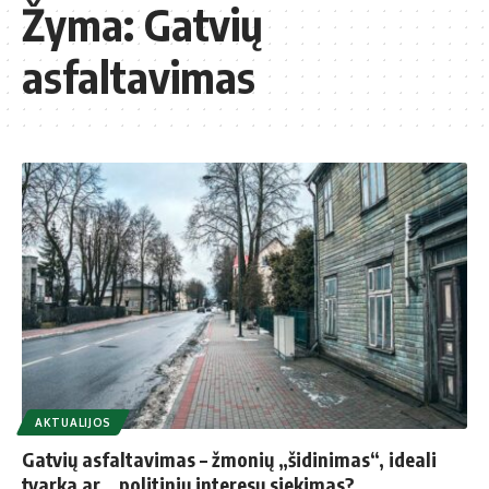
Žyma:
Gatvių
asfaltavimas
AKTUALIJOS
Gatvių asfaltavimas – žmonių „šidinimas“, ideali
tvarka ar… politinių interesų siekimas?