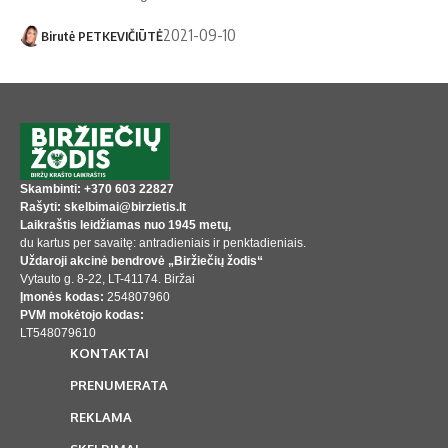
2021-09-10
Birutė PETKEVIČIŪTĖ
Skambinti: +370 603 22827
Rašyti: skelbimai@birzietis.lt
Laikraštis leidžiamas nuo 1945 metų,
du kartus per savaitę: antradieniais ir penktadieniais.
Uždaroji akcinė bendrovė „Biržiečių žodis“
Vytauto g. 8-22, LT-41174. Biržai
Įmonės kodas:
254807960
PVM mokėtojo kodas:
LT548079610
KONTAKTAI
PRENUMERATA
REKLAMA