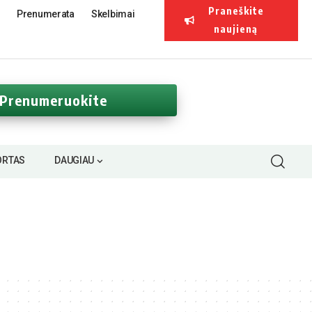
Praneškite
Prenumerata
Skelbimai
naujieną
Prenumeruokite
ORTAS
DAUGIAU