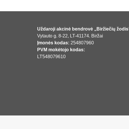
Uždaroji akcinė bendrovė „Biržiečių žodis
Vytauto g. 8-22, LT-41174. Biržai
Įmonės kodas:
254807960
PVM mokėtojo kodas:
LT548079610