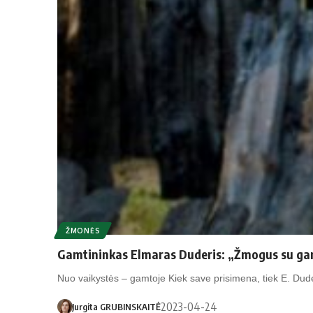
ŽMONĖS
Gamtininkas Elmaras Duderis: „Žmogus su ga
Nuo vaikystės – gamtoje Kiek save prisimena, tiek E. Du
2023-04-24
Jurgita GRUBINSKAITĖ