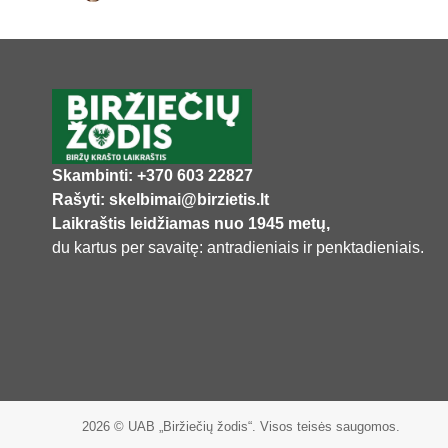
Skambinti: +370 603 22827
Rašyti: skelbimai@birzietis.lt
Laikraštis leidžiamas nuo 1945 metų,
du kartus per savaitę: antradieniais ir penktadieniais.
2026 © UAB „Biržiečių žodis“. Visos teisės saugomos.