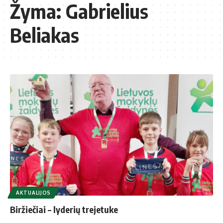
Žyma:
Gabrielius
Beliakas
AKTUALIJOS
Biržiečiai – lyderių trejetuke