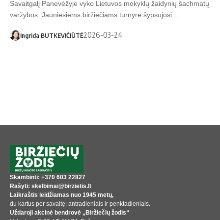
Savaitgalį Panevėžyje vyko Lietuvos mokyklų žaidynių šachmatų
varžybos. Jauniesiems biržiečiams turnyre šypsojosi…
2026-03-24
Ingrida BUTKEVIČIŪTĖ
Skambinti: +370 603 22827
Rašyti: skelbimai@birzietis.lt
Laikraštis leidžiamas nuo 1945 metų,
du kartus per savaitę: antradieniais ir penktadieniais.
Uždaroji akcinė bendrovė „Biržiečių žodis“