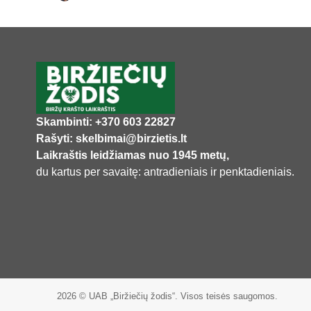
Skambinti: +370 603 22827
Rašyti: skelbimai@birzietis.lt
Laikraštis leidžiamas nuo 1945 metų,
du kartus per savaitę: antradieniais ir penktadieniais.
2026 © UAB „Biržiečių žodis“. Visos teisės saugomos.