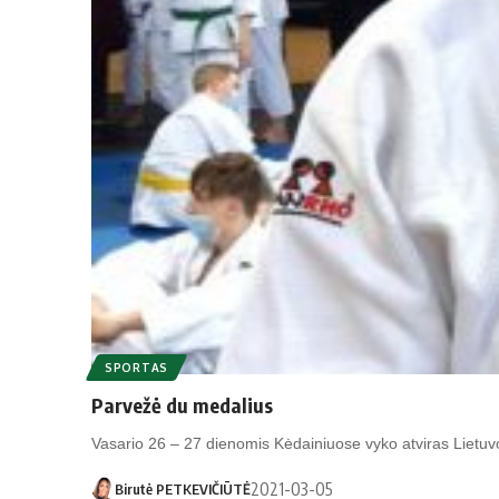
SPORTAS
Parvežė du medalius
Vasario 26 – 27 dienomis Kėdainiuose vyko atviras Lietu
2021-03-05
Birutė PETKEVIČIŪTĖ