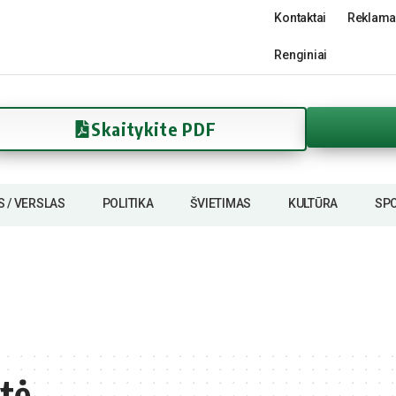
Kontaktai
Reklama
Renginiai
Skaitykite PDF
S / VERSLAS
POLITIKA
ŠVIETIMAS
KULTŪRA
SP
tė