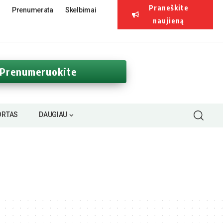
Praneškite
Prenumerata
Skelbimai
naujieną
Prenumeruokite
ORTAS
DAUGIAU