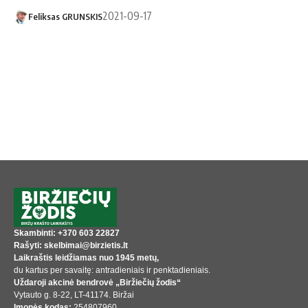
2021-09-17
Feliksas GRUNSKIS
Skambinti: +370 603 22827
Rašyti: skelbimai@birzietis.lt
Laikraštis leidžiamas nuo 1945 metų,
du kartus per savaitę: antradieniais ir penktadieniais.
Uždaroji akcinė bendrovė „Biržiečių žodis“
Vytauto g. 8-22, LT-41174. Biržai
Įmonės kodas:
254807960