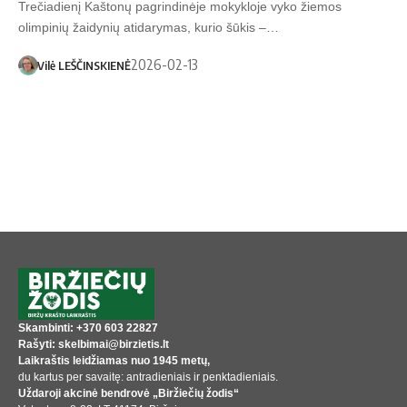
Trečiadienį Kaštonų pagrindinėje mokykloje vyko žiemos
olimpinių žaidynių atidarymas, kurio šūkis –…
2026-02-13
Vilė LEŠČINSKIENĖ
Skambinti: +370 603 22827
Rašyti: skelbimai@birzietis.lt
Laikraštis leidžiamas nuo 1945 metų,
du kartus per savaitę: antradieniais ir penktadieniais.
Uždaroji akcinė bendrovė „Biržiečių žodis“