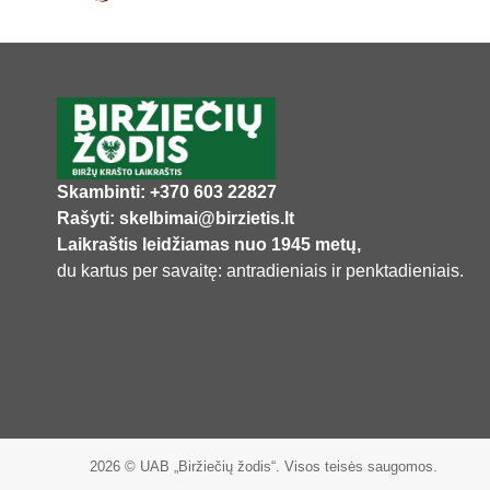
Skambinti: +370 603 22827
Rašyti: skelbimai@birzietis.lt
Laikraštis leidžiamas nuo 1945 metų,
du kartus per savaitę: antradieniais ir penktadieniais.
2026 © UAB „Biržiečių žodis“. Visos teisės saugomos.