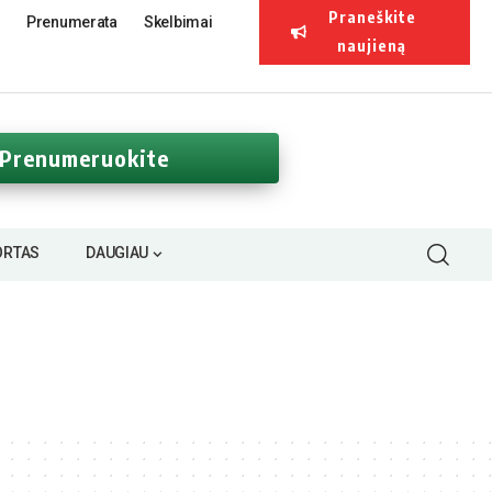
Praneškite
Prenumerata
Skelbimai
naujieną
Prenumeruokite
ORTAS
DAUGIAU