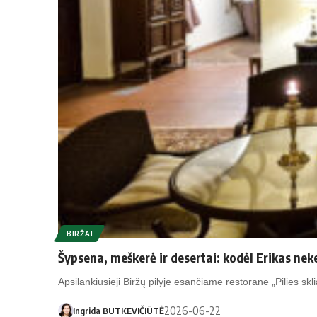
BIRŽAI
Šypsena, meškerė ir desertai: kodėl Erikas neke
Apsilankiusieji Biržų pilyje esančiame restorane „Pilies skl
2026-06-22
Ingrida BUTKEVIČIŪTĖ