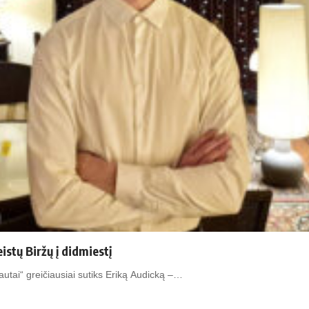
istų Biržų į didmiestį
iautai“ greičiausiai sutiks Eriką Audicką –…