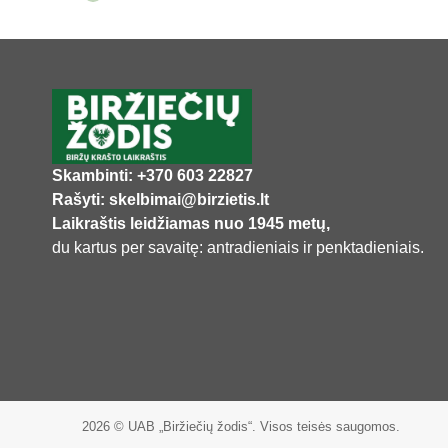
Skambinti: +370 603 22827
Rašyti: skelbimai@birzietis.lt
Laikraštis leidžiamas nuo 1945 metų,
du kartus per savaitę: antradieniais ir penktadieniais.
2026 © UAB „Biržiečių žodis“. Visos teisės saugomos.