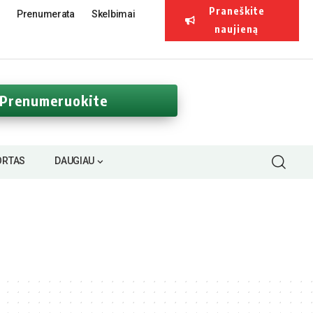
Praneškite
Prenumerata
Skelbimai
naujieną
Prenumeruokite
ORTAS
DAUGIAU