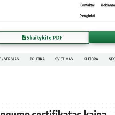
Kontaktai
Reklama
Renginiai
Skaitykite PDF
S / VERSLAS
POLITIKA
ŠVIETIMAS
KULTŪRA
SP
ingumo sertifikatas kaina