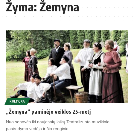
Žyma:
Žemyna
KULTŪRA
„Žemyna“ paminėjo veiklos 25-metį
Nuo senovės iki naujesnių laikų Teatralizuoto muzikinio
pasirodymo vedėja ir šio renginio…