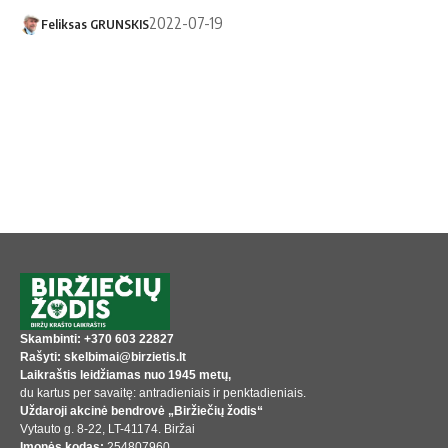
2022-07-19
Feliksas GRUNSKIS
Skambinti: +370 603 22827
Rašyti: skelbimai@birzietis.lt
Laikraštis leidžiamas nuo 1945 metų,
du kartus per savaitę: antradieniais ir penktadieniais.
Uždaroji akcinė bendrovė „Biržiečių žodis“
Vytauto g. 8-22, LT-41174. Biržai
Įmonės kodas:
254807960