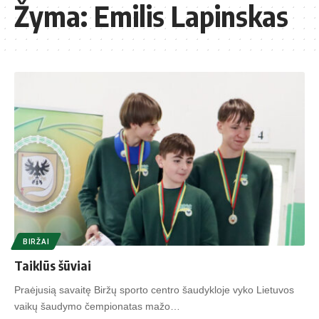
Žyma:
Emilis Lapinskas
BIRŽAI
Taiklūs šūviai
Praėjusią savaitę Biržų sporto centro šaudykloje vyko Lietuvos
vaikų šaudymo čempionatas mažo…