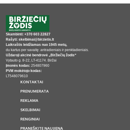
Skambinti: +370 603 22827
Rašyti: skelbimai@birzietis.lt
Laikraštis leidžiamas nuo 1945 metų,
du kartus per savaitę: antradieniais ir penktadieniais.
Uždaroji akcinė bendrovė „Biržiečių žodis“
Vytauto g. 8-22, LT-41174. Biržai
Įmonės kodas:
254807960
PVM mokėtojo kodas:
LT548079610
KONTAKTAI
PRENUMERATA
REKLAMA
SKELBIMAI
RENGINIAI
PRANEŠKITE NAUJIENĄ