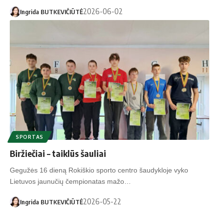
2026-06-02
Ingrida BUTKEVIČIŪTĖ
SPORTAS
Biržiečiai – taiklūs šauliai
Gegužės 16 dieną Rokiškio sporto centro šaudykloje vyko
Lietuvos jaunučių čempionatas mažo…
2026-05-22
Ingrida BUTKEVIČIŪTĖ