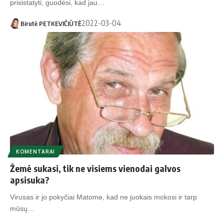
prisistatyti, guodėsi, kad jau…
2022-03-04
Birutė PETKEVIČIŪTĖ
KOMENTARAI
Žemė sukasi, tik ne visiems vienodai galvos
apsisuka?
Virusas ir jo pokyčiai Matome, kad ne juokais mokosi ir tarp
mūsų…