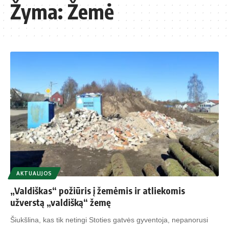
Žyma:
Žemė
AKTUALIJOS
„Valdiškas“ požiūris į žemėmis ir atliekomis
užverstą „valdišką“ žemę
Šiukšlina, kas tik netingi Stoties gatvės gyventoja, nepanorusi