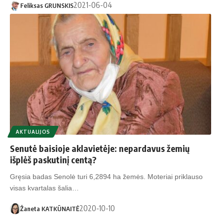
2021-06-04
Feliksas GRUNSKIS
AKTUALIJOS
Senutė baisioje aklavietėje: nepardavus žemių
išplėš paskutinį centą?
Gręsia badas Senolė turi 6,2894 ha žemės. Moteriai priklauso
visas kvartalas šalia…
2020-10-10
Žaneta KATKŪNAITĖ