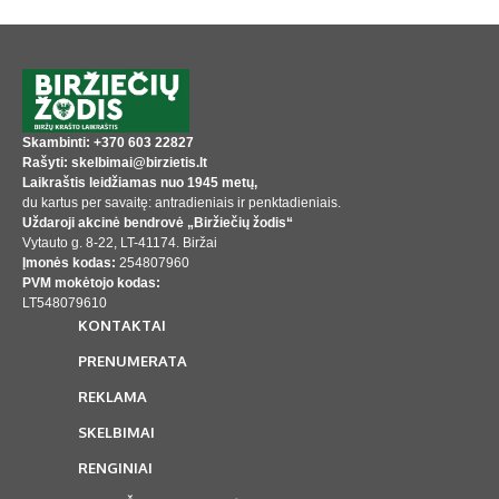
Skambinti: +370 603 22827
Rašyti: skelbimai@birzietis.lt
Laikraštis leidžiamas nuo 1945 metų,
du kartus per savaitę: antradieniais ir penktadieniais.
Uždaroji akcinė bendrovė „Biržiečių žodis“
Vytauto g. 8-22, LT-41174. Biržai
Įmonės kodas:
254807960
PVM mokėtojo kodas:
LT548079610
KONTAKTAI
PRENUMERATA
REKLAMA
SKELBIMAI
RENGINIAI