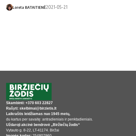
2021-05-21
Loreta BATAITIENĖ
Skambinti: +370 603 22827
Rašyti: skelbimai@birzietis.lt
Laikraštis leidžiamas nuo 1945 metų,
du kartus per savaitę: antradieniais ir penktadieniais.
Uždaroji akcinė bendrovė „Biržiečių žodis“
Vytauto g. 8-22, LT-41174. Biržai
Įmonės kodas:
254807960