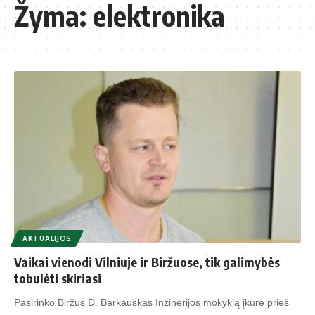
Žyma:
elektronika
AKTUALIJOS
Vaikai vienodi Vilniuje ir Biržuose, tik galimybės
tobulėti skiriasi
Pasirinko Biržus D. Barkauskas Inžinerijos mokyklą įkūrė prieš