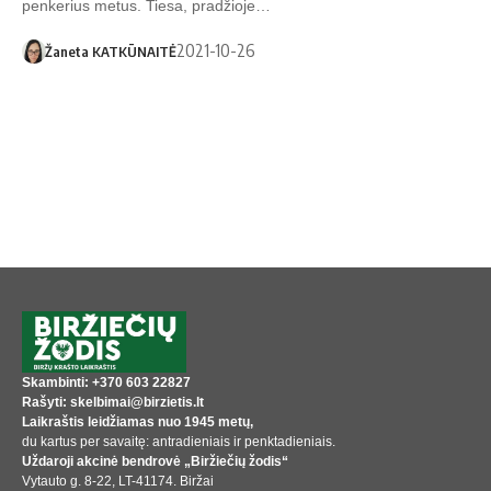
penkerius metus. Tiesa, pradžioje…
2021-10-26
Žaneta KATKŪNAITĖ
Skambinti: +370 603 22827
Rašyti: skelbimai@birzietis.lt
Laikraštis leidžiamas nuo 1945 metų,
du kartus per savaitę: antradieniais ir penktadieniais.
Uždaroji akcinė bendrovė „Biržiečių žodis“
Vytauto g. 8-22, LT-41174. Biržai