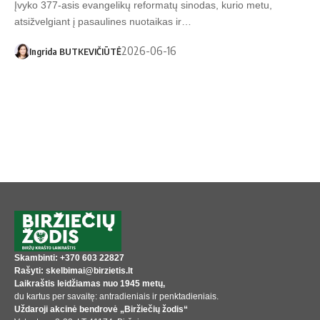
Įvyko 377-asis evangelikų reformatų sinodas, kurio metu,
atsižvelgiant į pasaulines nuotaikas ir…
2026-06-16
Ingrida BUTKEVIČIŪTĖ
Skambinti: +370 603 22827
Rašyti: skelbimai@birzietis.lt
Laikraštis leidžiamas nuo 1945 metų,
du kartus per savaitę: antradieniais ir penktadieniais.
Uždaroji akcinė bendrovė „Biržiečių žodis“