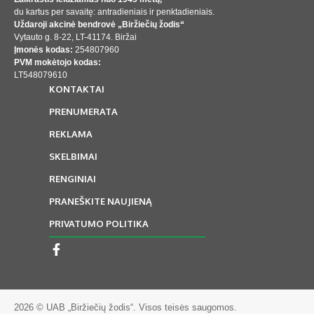
du kartus per savaitę: antradieniais ir penktadieniais.
Uždaroji akcinė bendrovė „Biržiečių žodis“
Vytauto g. 8-22, LT-41174. Biržai
Įmonės kodas:
254807960
PVM mokėtojo kodas:
LT548079610
KONTAKTAI
PRENUMERATA
REKLAMA
SKELBIMAI
RENGINIAI
PRANEŠKITE NAUJIENĄ
PRIVATUMO POLITIKA
2026 © UAB „Biržiečių žodis“. Visos teisės saugomos.