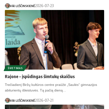
2026-07-23
Vilė LEŠČINSKIENĖ
ŠVIETIMAS
Rajone – įspūdingas šimtukų skaičius
Trečiadienį Biržų kultūros centre praūžė „Saulės“ gimnazijos
abiturientų išleistuvės. Tą pačią dieną…
2026-07-21
Vilė LEŠČINSKIENĖ