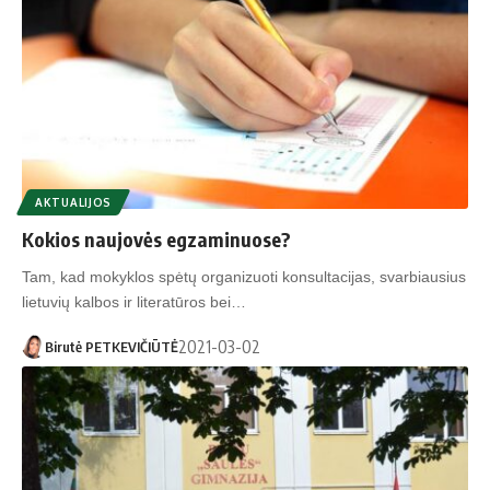
AKTUALIJOS
Kokios naujovės egzaminuose?
Tam, kad mokyklos spėtų organizuoti konsultacijas, svarbiausius
lietuvių kalbos ir literatūros bei…
2021-03-02
Birutė PETKEVIČIŪTĖ