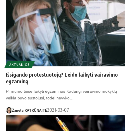
AKTUALIJOS
Išsigando protestuotojų? Leido laikyti vairavimo
egzaminą
Pirmumo teisė laikyti egzaminus Kadangi vairavimo mokyklų
veikla buvo sustojusi, todėl nevyko…
2021-03-07
Žaneta KATKŪNAITĖ