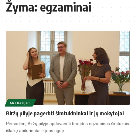
Žyma:
egzaminai
AKTUALIJOS
Biržų pilyje pagerbti šimtukininkai ir jų mokytojai
Pirmadienį Biržų pilyje apdovanoti brandos egzaminus šimtukais
išlaikę abiturientai ir juos ugdę…