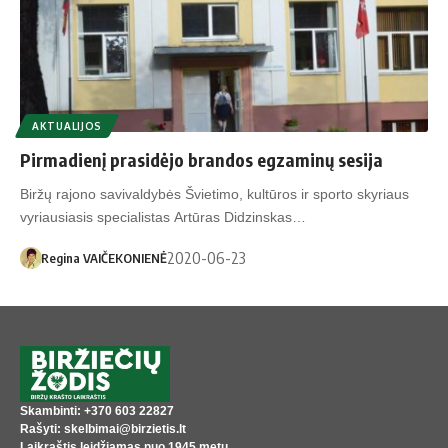
AKTUALIJOS
Pirmadienį prasidėjo brandos egzaminų sesija
Biržų rajono savivaldybės Švietimo, kultūros ir sporto skyriaus
vyriausiasis specialistas Artūras Didzinskas…
2020-06-23
Regina VAIČEKONIENĖ
Skambinti: +370 603 22827
Rašyti: skelbimai@birzietis.lt
Laikraštis leidžiamas nuo 1945 metų,