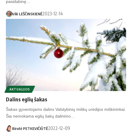
pasidabinę…
2023-12-14
Vilė LEŠČINSKIENĖ
AKTUALIJOS
Dalins eglių šakas
Šakas gyventojams dalins Valstybinių miškų urėdijos miškininkai.
Šia nemokama eglių šakų dalinimo…
2022-12-09
Birutė PETKEVIČIŪTĖ