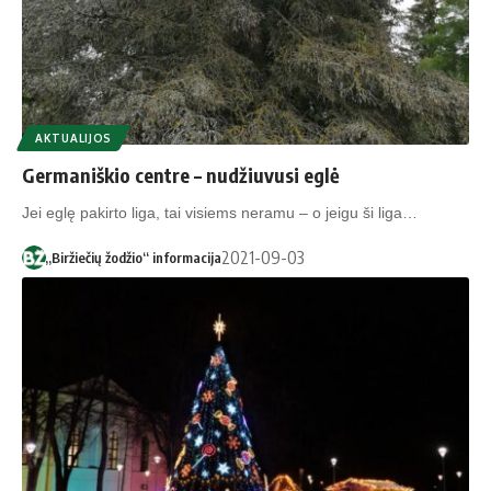
AKTUALIJOS
Germaniškio centre – nudžiuvusi eglė
Jei eglę pakirto liga, tai visiems neramu – o jeigu ši liga…
2021-09-03
„Biržiečių žodžio“ informacija