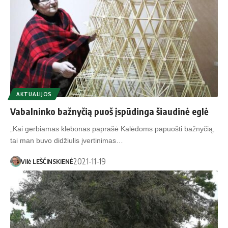
AKTUALIJOS
Vabalninko bažnyčią puoš įspūdinga šiaudinė eglė
„Kai gerbiamas klebonas paprašė Kalėdoms papuošti bažnyčią,
tai man buvo didžiulis įvertinimas…
2021-11-19
Vilė LEŠČINSKIENĖ