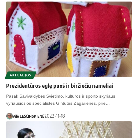
AKTUALIJOS
Prezidentūros eglę puoš ir biržiečių nameliai
Pasak Savivaldybės Švietimo, kultūros ir sporto skyriaus
vyriausiosios specialistės Gintutės Žagarienės, prie…
2022-11-18
Vilė LEŠČINSKIENĖ