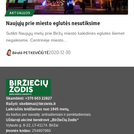
AKTUALIJOS
Naujųjų prie miesto eglutės nesutiksime
Sutikti Naujųjų metų prie Biržų miesto kalėdinės eglutės šiemet
negalėsime. Centrinėje miesto…
2020-12-30
Birutė PETKEVIČIŪTĖ
Skambinti: +370 603 22827
Rašyti: skelbimai@birzietis.lt
Laikraštis leidžiamas nuo 1945 metų,
du kartus per savaitę: antradieniais ir penktadieniais.
Uždaroji akcinė bendrovė „Biržiečių žodis“
Vytauto g. 8-22, LT-41174. Biržai
Įmonės kodas:
254807960