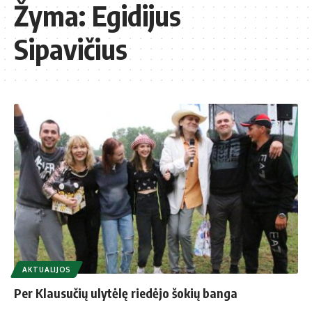
Žyma:
Egidijus
Sipavičius
AKTUALIJOS
Per Klausučių ulytėlę riedėjo šokių banga