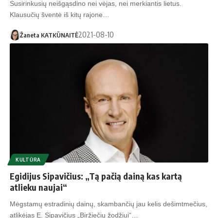
Susirinkusių neišgąsdino nei vėjas, nei merkiantis lietus.
Klausučių šventė iš kitų rajone…
2021-08-10
Žaneta KATKŪNAITĖ
KULTŪRA
Egidijus Sipavičius: „Tą pačią dainą kas kartą
atlieku naujai“
Mėgstamų estradinių dainų, skambančių jau kelis dešimtmečius,
atlikėjas E. Sipavičius „Biržiečių žodžiui“…