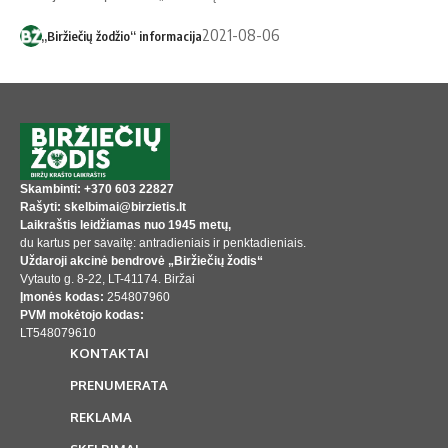
2021-08-06
„Biržiečių žodžio“ informacija
Skambinti: +370 603 22827
Rašyti: skelbimai@birzietis.lt
Laikraštis leidžiamas nuo 1945 metų,
du kartus per savaitę: antradieniais ir penktadieniais.
Uždaroji akcinė bendrovė „Biržiečių žodis“
Vytauto g. 8-22, LT-41174. Biržai
Įmonės kodas:
254807960
PVM mokėtojo kodas:
LT548079610
KONTAKTAI
PRENUMERATA
REKLAMA