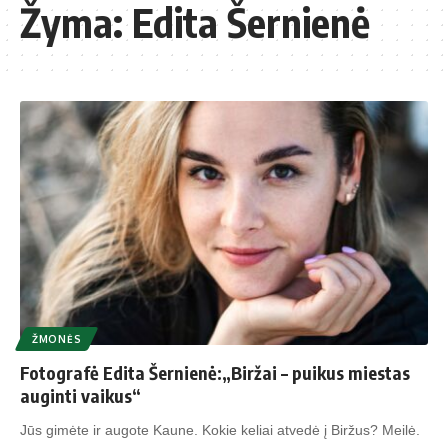
Žyma:
Edita Šernienė
ŽMONĖS
Fotografė Edita Šernienė:„Biržai – puikus miestas
auginti vaikus“
Jūs gimėte ir augote Kaune. Kokie keliai atvedė į Biržus? Meilė.