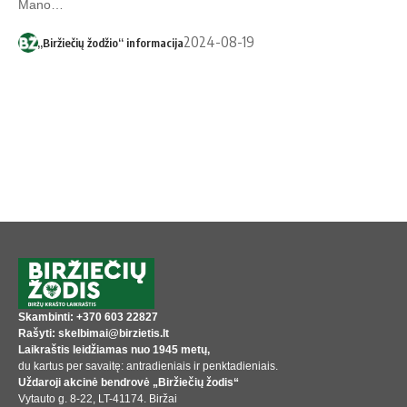
Mano…
2024-08-19
„Biržiečių žodžio“ informacija
Skambinti: +370 603 22827
Rašyti: skelbimai@birzietis.lt
Laikraštis leidžiamas nuo 1945 metų,
du kartus per savaitę: antradieniais ir penktadieniais.
Uždaroji akcinė bendrovė „Biržiečių žodis“
Vytauto g. 8-22, LT-41174. Biržai