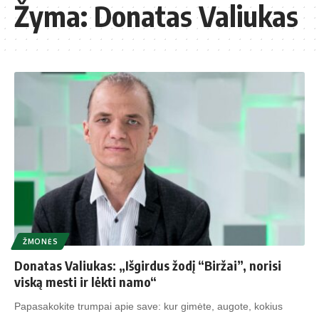
Žyma:
Donatas Valiukas
ŽMONĖS
Donatas Valiukas: „Išgirdus žodį “Biržai”, norisi
viską mesti ir lėkti namo“
Papasakokite trumpai apie save: kur gimėte, augote, kokius