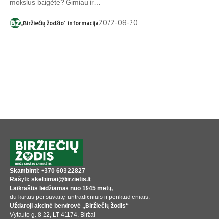
mokslus baigėte? Gimiau ir…
2022-08-20
„Biržiečių žodžio“ informacija
Skambinti: +370 603 22827
Rašyti: skelbimai@birzietis.lt
Laikraštis leidžiamas nuo 1945 metų,
du kartus per savaitę: antradieniais ir penktadieniais.
Uždaroji akcinė bendrovė „Biržiečių žodis“
Vytauto g. 8-22, LT-41174. Biržai