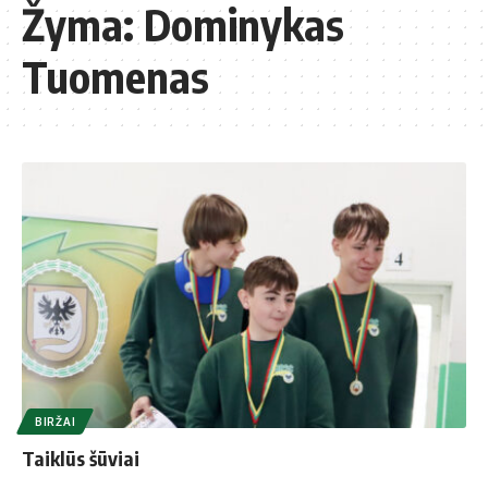
Žyma:
Dominykas
Tuomenas
BIRŽAI
Taiklūs šūviai