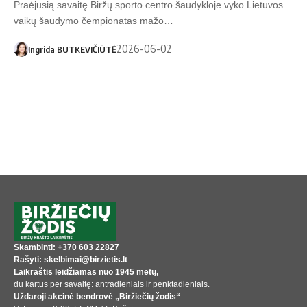
Praėjusią savaitę Biržų sporto centro šaudykloje vyko Lietuvos
vaikų šaudymo čempionatas mažo…
2026-06-02
Ingrida BUTKEVIČIŪTĖ
Skambinti: +370 603 22827
Rašyti: skelbimai@birzietis.lt
Laikraštis leidžiamas nuo 1945 metų,
du kartus per savaitę: antradieniais ir penktadieniais.
Uždaroji akcinė bendrovė „Biržiečių žodis“