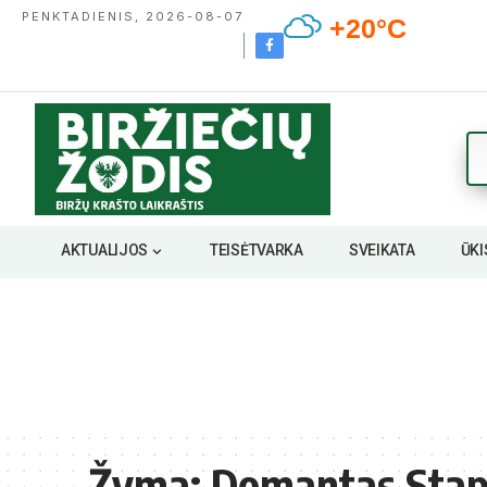
PENKTADIENIS, 2026-08-07
+20°C
AKTUALIJOS
TEISĖTVARKA
SVEIKATA
ŪKI
Žyma:
Domantas Stap