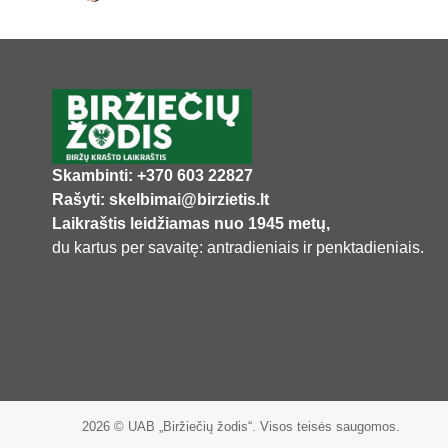
Skambinti: +370 603 22827
Rašyti: skelbimai@birzietis.lt
Laikraštis leidžiamas nuo 1945 metų,
du kartus per savaitę: antradieniais ir penktadieniais.
2026 © UAB „Biržiečių žodis“. Visos teisės saugomos.