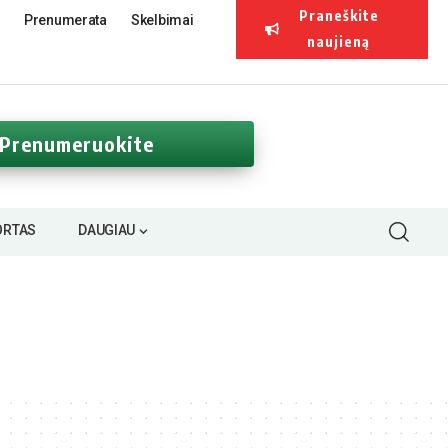
Praneškite
Prenumerata
Skelbimai
naujieną
Prenumeruokite
ORTAS
DAUGIAU