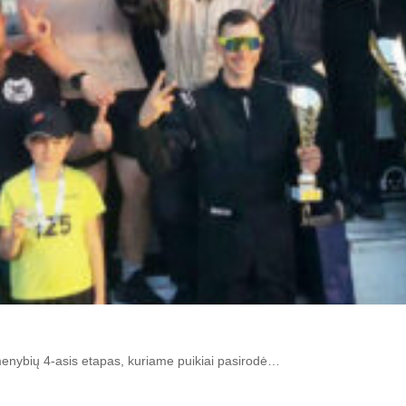
menybių 4-asis etapas, kuriame puikiai pasirodė…