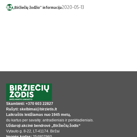
2020-05-13
„Biržiečių žodžio“ informacija
Skambinti: +370 603 22827
Rašyti: skelbimai@birzietis.lt
Laikraštis leidžiamas nuo 1945 metų,
du kartus per savaitę: antradieniais ir penktadieniais.
Uždaroji akcinė bendrovė „Biržiečių žodis“
Vytauto g. 8-22, LT-41174. Biržai
Įmonės kodas:
254807960