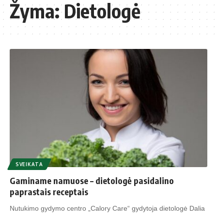
Žyma:
Dietologė
SVEIKATA
Gaminame namuose – dietologė pasidalino
paprastais receptais
Nutukimo gydymo centro „Calory Care“ gydytoja dietologė Dalia