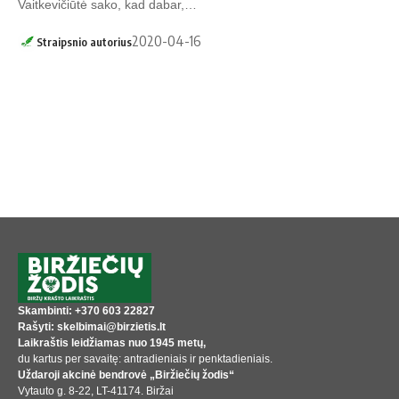
Vaitkevičiūtė sako, kad dabar,…
2020-04-16
Straipsnio autorius
Skambinti: +370 603 22827
Rašyti: skelbimai@birzietis.lt
Laikraštis leidžiamas nuo 1945 metų,
du kartus per savaitę: antradieniais ir penktadieniais.
Uždaroji akcinė bendrovė „Biržiečių žodis“
Vytauto g. 8-22, LT-41174. Biržai