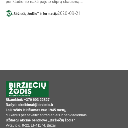
penktadienio naktį pajuto stiprų skausmą…
2020-09-21
„Biržiečių žodžio“ informacija
Skambinti: +370 603 22827
Rašyti: skelbimai@birzietis.lt
Laikraštis leidžiamas nuo 1945 metų,
du kartus per savaitę: antradieniais ir penktadieniais.
Uždaroji akcinė bendrovė „Biržiečių žodis“
Vytauto g. 8-22, LT-41174. Biržai