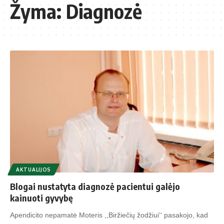
Žyma:
Diagnozė
AKTUALIJOS
Blogai nustatyta diagnozė pacientui galėjo
kainuoti gyvybę
Apendicito nepamatė Moteris ,,Biržiečių žodžiui‘‘ pasakojo, kad