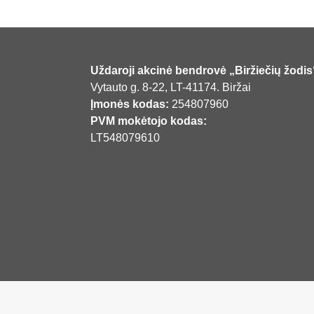
Uždaroji akcinė bendrovė „Biržiečių žodis
Vytauto g. 8-22, LT-41174. Biržai
Įmonės kodas:
254807960
PVM mokėtojo kodas:
LT548079610