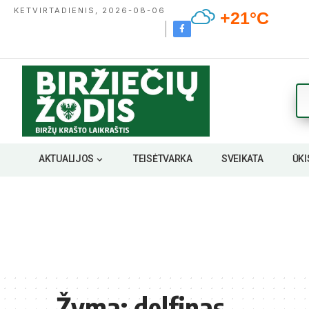
KETVIRTADIENIS, 2026-08-06
+21°C
AKTUALIJOS
TEISĖTVARKA
SVEIKATA
ŪKI
Žyma:
delfinas