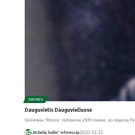
ŽMONĖS
Dau­gu­vie­tis Dau­gu­vie­čiuo­se
Gi­ri­nin­kas.“Mū­zos“ re­ži­sie­rius 1920 me­tais, po kla­jo­nių Pe
2020-03-23
„Biržiečių žodžio“ informacija