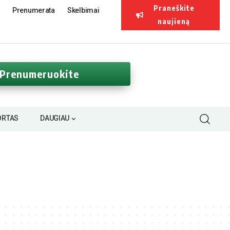
Praneškite
Prenumerata
Skelbimai
naujieną
Prenumeruokite
ORTAS
DAUGIAU