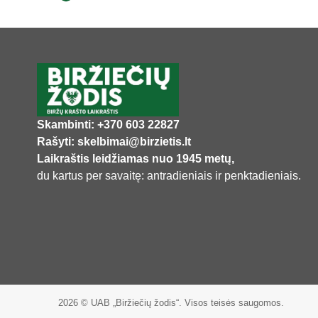
Skambinti: +370 603 22827
Rašyti: skelbimai@birzietis.lt
Laikraštis leidžiamas nuo 1945 metų,
du kartus per savaitę: antradieniais ir penktadieniais.
2026 © UAB „Biržiečių žodis“. Visos teisės saugomos.