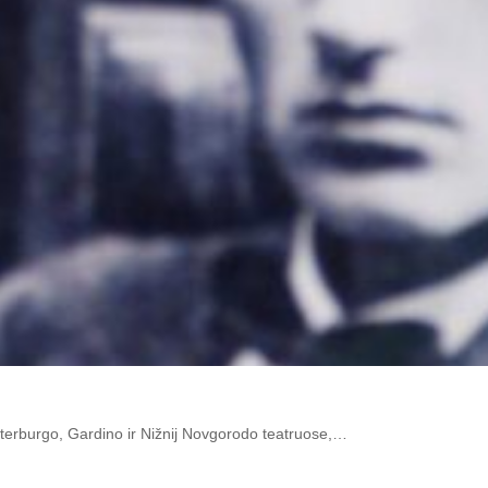
­ter­bur­go, Gar­di­no ir Niž­nij Nov­go­ro­do teat­ruo­se,…