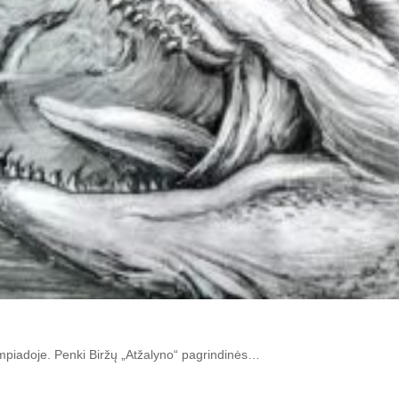
impiadoje. Penki Biržų „Atžalyno“ pagrindinės…