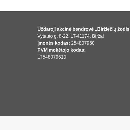
Uždaroji akcinė bendrovė „Biržiečių žodis
Vytauto g. 8-22, LT-41174. Biržai
Įmonės kodas:
254807960
PVM mokėtojo kodas:
LT548079610