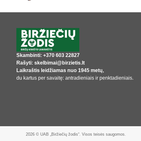
Skambinti: +370 603 22827
Rašyti: skelbimai@birzietis.lt
Laikraštis leidžiamas nuo 1945 metų,
du kartus per savaitę: antradieniais ir penktadieniais.
2026 © UAB „Biržiečių žodis“. Visos teisės saugomos.