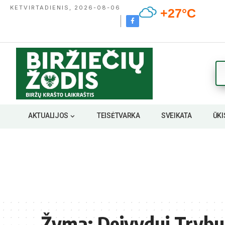
KETVIRTADIENIS, 2026-08-06
+27°C
AKTUALIJOS
TEISĖTVARKA
SVEIKATA
ŪKI
Žyma:
Deivydui Trybu