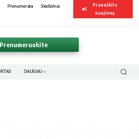
Praneškite
Prenumerata
Skelbimai
naujieną
Prenumeruokite
ORTAS
DAUGIAU