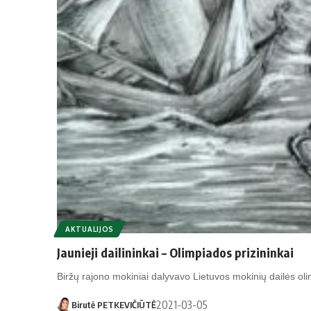
AKTUALIJOS
Jaunieji dailininkai – Olimpiados prizininkai
Biržų rajono mokiniai dalyvavo Lietuvos mokinių dailės ol
2021-03-05
Birutė PETKEVIČIŪTĖ