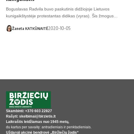
Boguslavas Radvila buvo paskutinis didžiojoje Lietuvos
kunigaikštystėje protestantas didikas (vyras). Šis žmogus…
2020-10-05
Žaneta KATKŪNAITĖ
Skambinti: +370 603 22827
Rašyti: skelbimai@birzietis.lt
Laikraštis leidžiamas nuo 1945 metų,
du kartus per savaitę: antradieniais ir penktadieniais.
Uždaroji akcinė bendrovė „Biržiečių žodis“