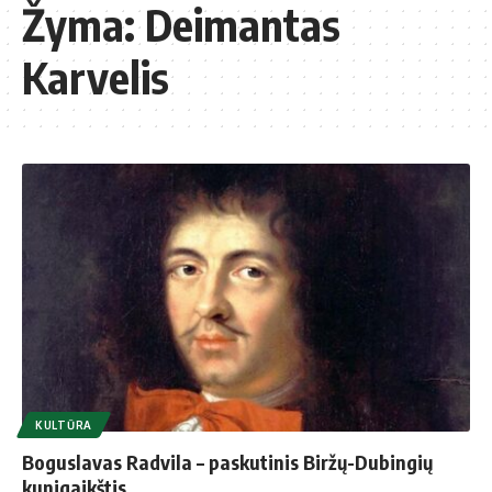
Žyma:
Deimantas
Karvelis
KULTŪRA
Boguslavas Radvila – paskutinis Biržų-Dubingių
kunigaikštis