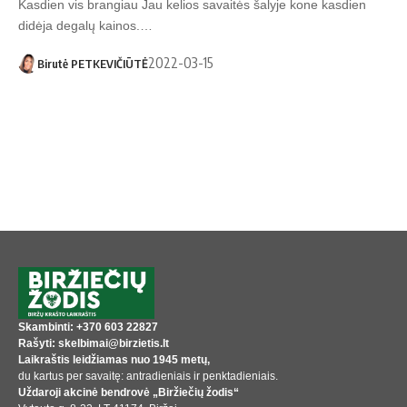
Kasdien vis brangiau Jau kelios savaitės šalyje kone kasdien
didėja degalų kainos.…
2022-03-15
Birutė PETKEVIČIŪTĖ
Skambinti: +370 603 22827
Rašyti: skelbimai@birzietis.lt
Laikraštis leidžiamas nuo 1945 metų,
du kartus per savaitę: antradieniais ir penktadieniais.
Uždaroji akcinė bendrovė „Biržiečių žodis“