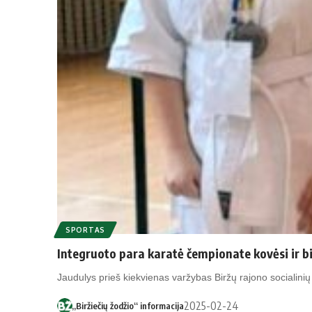
SPORTAS
Integruoto para karatė čempionate kovėsi ir bi
Jaudulys prieš kiekvienas varžybas Biržų rajono socialini
2025-02-24
„Biržiečių žodžio“ informacija