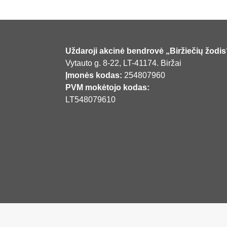
Uždaroji akcinė bendrovė „Biržiečių žodis
Vytauto g. 8-22, LT-41174. Biržai
Įmonės kodas:
254807960
PVM mokėtojo kodas:
LT548079610