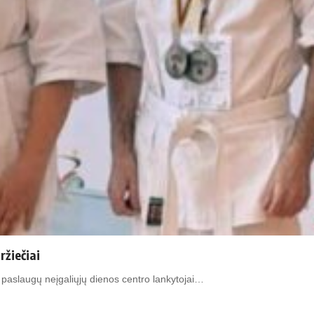
ržiečiai
ų paslaugų neįgaliųjų dienos centro lankytojai…