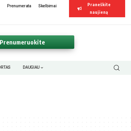
Praneškite
Prenumerata
Skelbimai
naujieną
Prenumeruokite
ORTAS
DAUGIAU