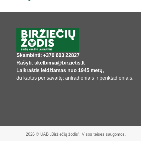
Skambinti: +370 603 22827
Rašyti: skelbimai@birzietis.lt
Laikraštis leidžiamas nuo 1945 metų,
du kartus per savaitę: antradieniais ir penktadieniais.
2026 © UAB „Biržiečių žodis“. Visos teisės saugomos.