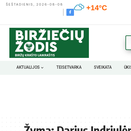
ŠEŠTADIENIS, 2026-08-08
+14°C
AKTUALIJOS
TEISĖTVARKA
SVEIKATA
ŪKI
Žyma:
Darius Indriulė