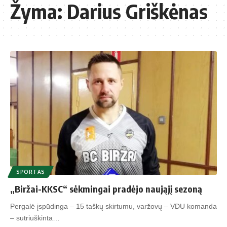
Žyma:
Darius Griškėnas
SPORTAS
„Biržai-KKSC“ sėkmingai pradėjo naująjį sezoną
Pergalė įspūdinga – 15 taškų skirtumu, varžovų – VDU komanda
– sutriuškinta…