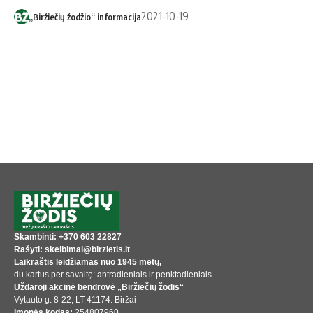
2021-10-19
„Biržiečių žodžio“ informacija
Skambinti: +370 603 22827
Rašyti: skelbimai@birzietis.lt
Laikraštis leidžiamas nuo 1945 metų,
du kartus per savaitę: antradieniais ir penktadieniais.
Uždaroji akcinė bendrovė „Biržiečių žodis“
Vytauto g. 8-22, LT-41174. Biržai
Įmonės kodas:
254807960