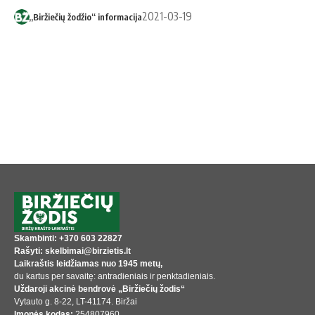
2021-03-19
„Biržiečių žodžio“ informacija
Skambinti: +370 603 22827
Rašyti: skelbimai@birzietis.lt
Laikraštis leidžiamas nuo 1945 metų,
du kartus per savaitę: antradieniais ir penktadieniais.
Uždaroji akcinė bendrovė „Biržiečių žodis“
Vytauto g. 8-22, LT-41174. Biržai
Įmonės kodas:
254807960