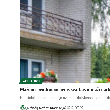
AKTUALIJOS
Mažoms bendruomenėms svarbūs ir maži darb
Nedidelėje bendruomenėje svarbus kiekvienas darbas, kiek
2026-07-22
„Biržiečių žodžio“ informacija