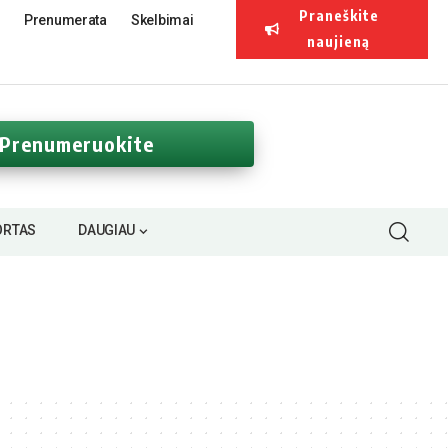
Praneškite
Prenumerata
Skelbimai
naujieną
Prenumeruokite
ORTAS
DAUGIAU