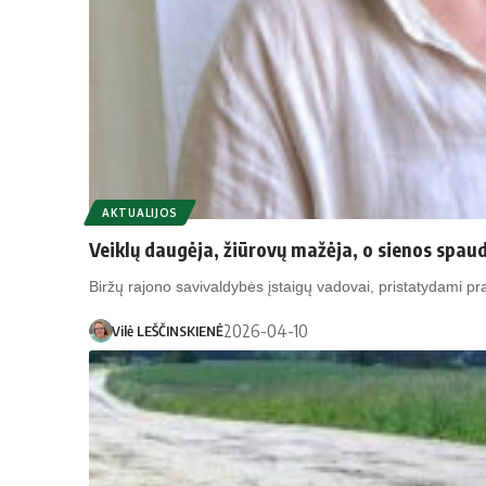
AKTUALIJOS
Veiklų daugėja, žiūrovų mažėja, o sienos spaud
Biržų rajono savivaldybės įstaigų vadovai, pristatydami pr
2026-04-10
Vilė LEŠČINSKIENĖ