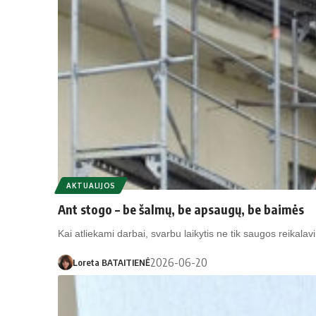
AKTUALIJOS
Ant stogo – be šalmų, be apsaugų, be baimės
Kai atliekami darbai, svarbu laikytis ne tik saugos reikala
2026-06-20
Loreta BATAITIENĖ