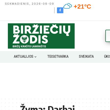
SEKMADIENIS, 2026-08-09
+21°C
AKTUALIJOS
TEISĖTVARKA
SVEIKATA
ŪKI
Žyma:
Darbai