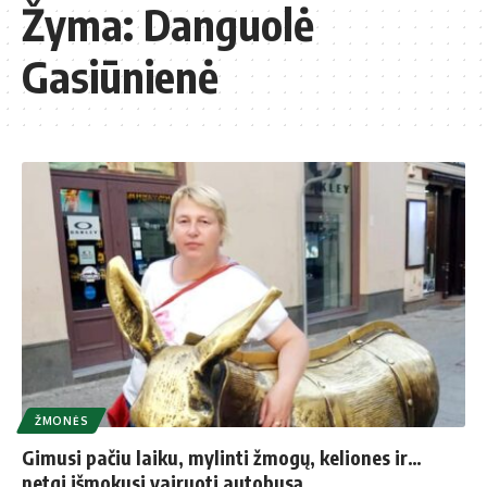
Žyma:
Danguolė
Gasiūnienė
ŽMONĖS
Gimusi pačiu laiku, mylinti žmogų, keliones ir…
netgi išmokusi vairuoti autobusą…