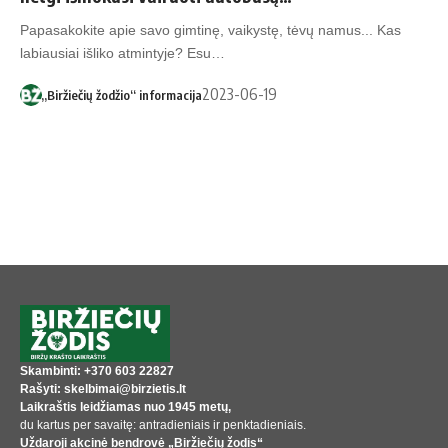
Papasakokite apie savo gimtinę, vaikystę, tėvų namus... Kas
labiausiai išliko atmintyje? Esu…
2023-06-19
„Biržiečių žodžio“ informacija
Skambinti: +370 603 22827
Rašyti: skelbimai@birzietis.lt
Laikraštis leidžiamas nuo 1945 metų,
du kartus per savaitę: antradieniais ir penktadieniais.
Uždaroji akcinė bendrovė „Biržiečių žodis“