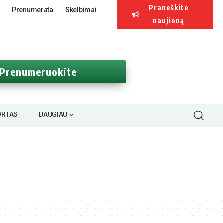
Praneškite
Prenumerata
Skelbimai
naujieną
Prenumeruokite
ORTAS
DAUGIAU