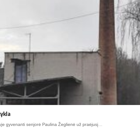
kykla
e gyvenanti senjorė Paulina Žeglienė už praėjusį…