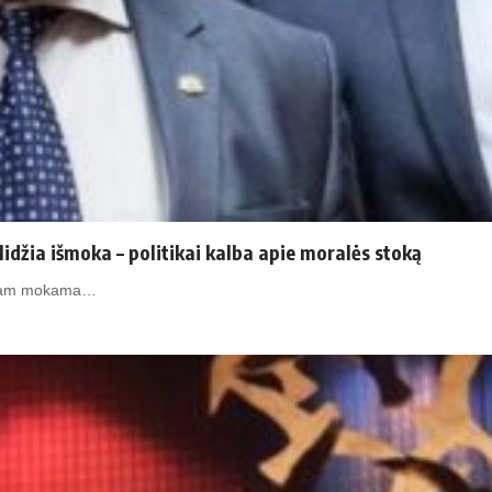
lidžia iš­mo­ka – po­li­ti­kai kal­ba apie mo­ra­lės sto­ką
ir jam mokama…