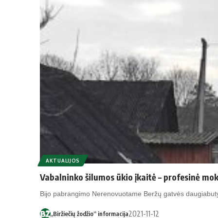
AKTUALIJOS
Vabalninko šilumos ūkio įkaitė – profesinė mo
Bijo pabrangimo Nerenovuotame Beržų gatvės daugiabutyj
2021-11-12
„Biržiečių žodžio“ informacija