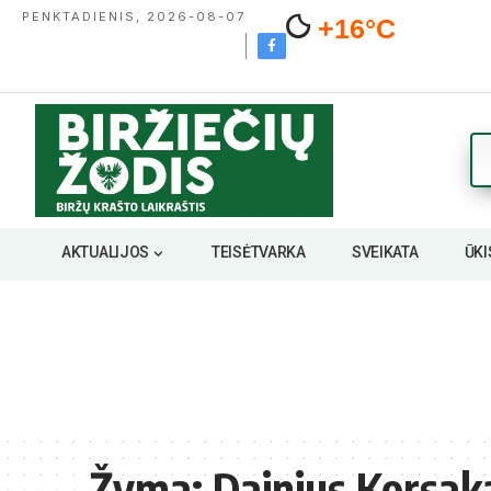
PENKTADIENIS, 2026-08-07
+16°C
AKTUALIJOS
TEISĖTVARKA
SVEIKATA
ŪKI
Žyma:
Dainius Korsak