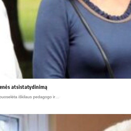
ienės atsistatydinimą
 puoselėta iškilaus pedagogo ir…