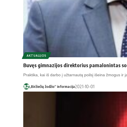
AKTUALIJOS
Bu­vęs gim­na­zi­jos di­rek­to­rius pa­ma­lo­nin­tas so
Praktika, kai iš darbo į užtarnautą poilsį išeina žmogus 
2021-10-01
„Biržiečių žodžio“ informacija