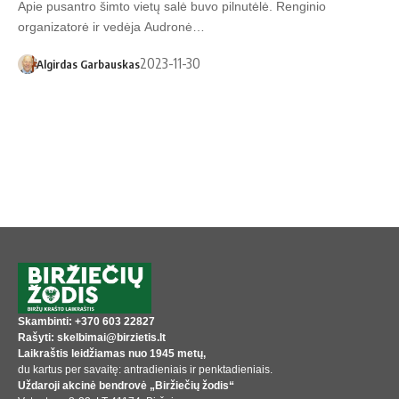
Apie pusantro šimto vietų salė buvo pilnutėlė. Renginio
organizatorė ir vedėja Audronė…
2023-11-30
Algirdas Garbauskas
Skambinti: +370 603 22827
Rašyti: skelbimai@birzietis.lt
Laikraštis leidžiamas nuo 1945 metų,
du kartus per savaitę: antradieniais ir penktadieniais.
Uždaroji akcinė bendrovė „Biržiečių žodis“