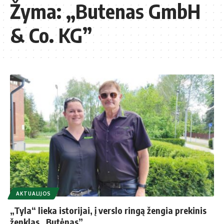
Žyma:
„Butenas GmbH
& Co. KG”
AKTUALIJOS
„Tyla“ lieka istorijai, į verslo ringą žengia prekinis
ženklas „Butėnas”