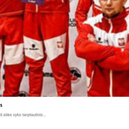
is
š eilės vyko tarptautinis…