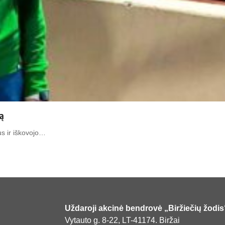
ą
us ir iškovojo…
Uždaroji akcinė bendrovė „Biržiečių žodis
Vytauto g. 8-22, LT-41174. Biržai