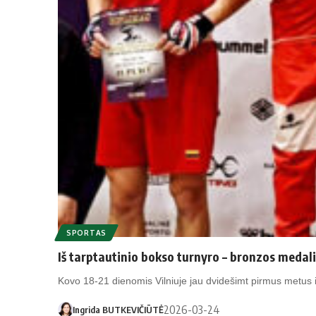
SPORTAS
Iš tarptautinio bokso turnyro – bronzos medal
Kovo 18-21 dienomis Vilniuje jau dvidešimt pirmus metus i
2026-03-24
Ingrida BUTKEVIČIŪTĖ