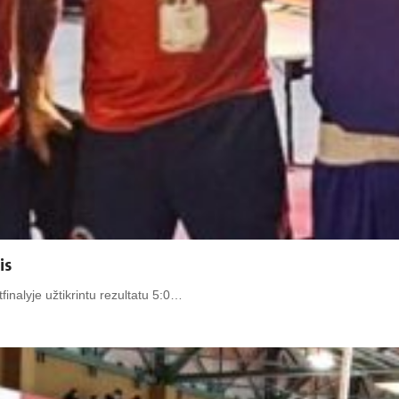
is
tfinalyje užtikrintu rezultatu 5:0…