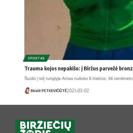
SPORTAS
Trauma kojos nepakišo: į Biržus parvežė bronz
Šuolio į tolį rungtyje Arnas nušoko 6 metrus, 44 centimetr
2021-03-02
Birutė PETKEVIČIŪTĖ