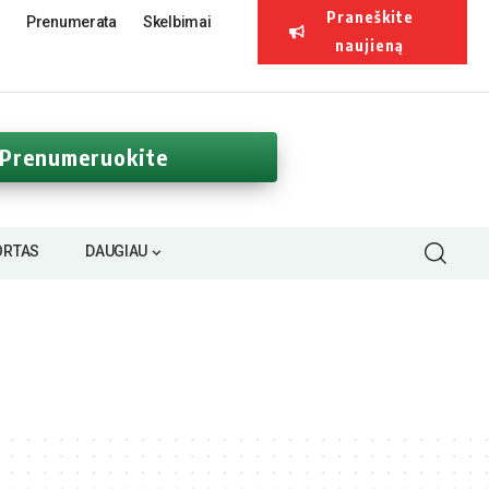
Praneškite
Prenumerata
Skelbimai
naujieną
Prenumeruokite
ORTAS
DAUGIAU