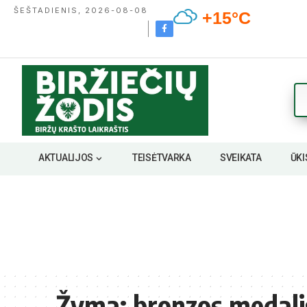
ŠEŠTADIENIS, 2026-08-08
+15°C
AKTUALIJOS
TEISĖTVARKA
SVEIKATA
ŪKI
Žyma:
bronzos medali