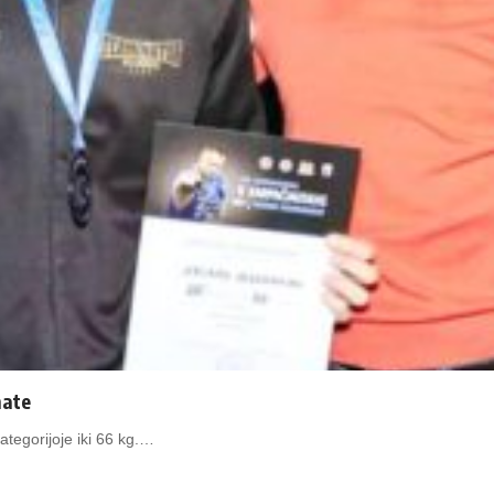
nate
tegorijoje iki 66 kg.…