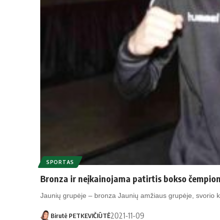
SPORTAS
Bronza ir neįkainojama patirtis bokso čempio
Jaunių grupėje – bronza Jaunių amžiaus grupėje, svorio ka
2021-11-09
Birutė PETKEVIČIŪTĖ