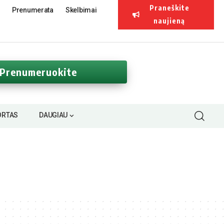
Praneškite
Prenumerata
Skelbimai
naujieną
Prenumeruokite
ORTAS
DAUGIAU