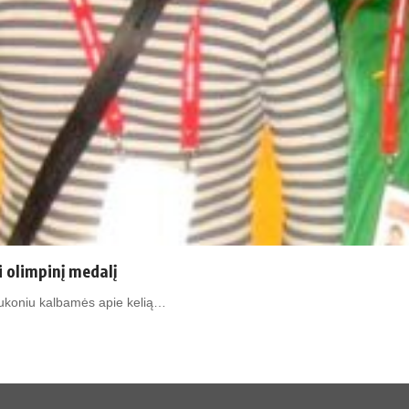
i olimpinį medalį
 Jukoniu kalbamės apie kelią…