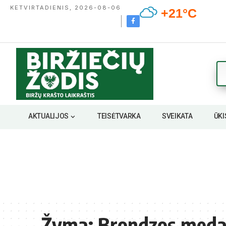
KETVIRTADIENIS, 2026-08-06
+21°C
AKTUALIJOS
TEISĖTVARKA
SVEIKATA
ŪKI
Žyma:
Brondzos meda