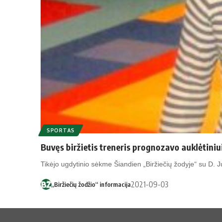
SPORTAS
Buvęs biržietis treneris prognozavo auklėtiniu
Tikėjo ugdytinio sėkme Šiandien „Biržiečių žodyje“ su D.
2021-09-03
„Biržiečių žodžio“ informacija