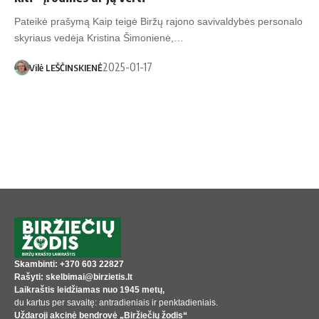
Pateikė prašymą Kaip teigė Biržų rajono savivaldybės personalo
skyriaus vedėja Kristina Šimonienė,…
2025-01-17
Vilė LEŠČINSKIENĖ
Skambinti: +370 603 22827
Rašyti: skelbimai@birzietis.lt
Laikraštis leidžiamas nuo 1945 metų,
du kartus per savaitę: antradieniais ir penktadieniais.
Uždaroji akcinė bendrovė „Biržiečių žodis“