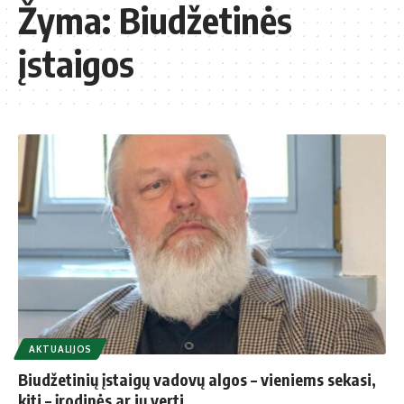
Žyma:
Biudžetinės
įstaigos
AKTUALIJOS
Biudžetinių įstaigų vadovų algos – vieniems sekasi,
kiti – įrodinės ar jų verti