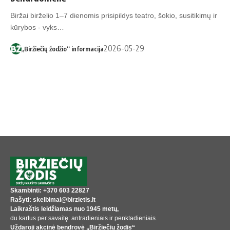
Biržai birželio 1–7 dienomis prisipildys teatro, šokio, susitikimų ir
kūrybos - vyks…
2026-05-29
„Biržiečių žodžio“ informacija
Skambinti: +370 603 22827
Rašyti: skelbimai@birzietis.lt
Laikraštis leidžiamas nuo 1945 metų,
du kartus per savaitę: antradieniais ir penktadieniais.
Uždaroji akcinė bendrovė „Biržiečių žodis“