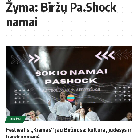
Žyma:
Biržų Pa.Shock
namai
BIRŽAI
Festivalis „Kiemas“ jau Biržuose: kultūra, judesys ir
bendruomenė