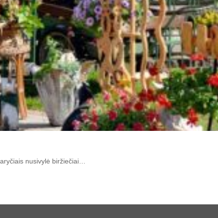
paryčiais nusivylė biržiečiai…