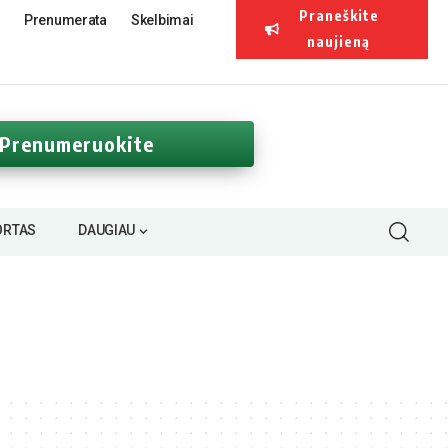
Praneškite
Prenumerata
Skelbimai
naujieną
Prenumeruokite
ORTAS
DAUGIAU