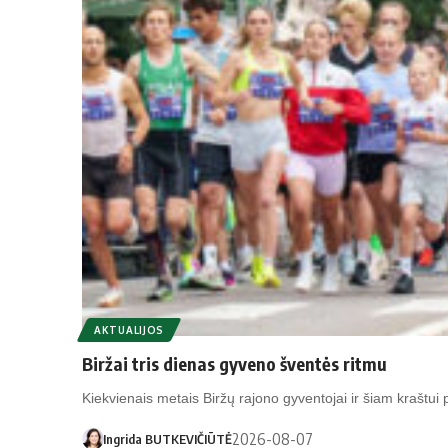
AKTUALIJOS
Biržai tris dienas gyveno šventės ritmu
Kiekvienais metais Biržų rajono gyventojai ir šiam kraštu
2026-08-07
Ingrida BUTKEVIČIŪTĖ