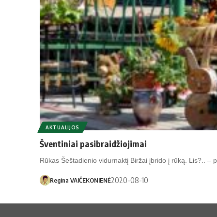
AKTUALIJOS
Šventiniai pasibraidžiojimai
Rūkas Šeštadienio vidurnaktį Biržai įbrido į rūką. Lis?.. – 
2020-08-10
Regina VAIČEKONIENĖ